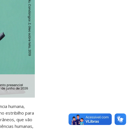
ência humana,
o estribilho para
orâneos, que vão
ciências humanas,