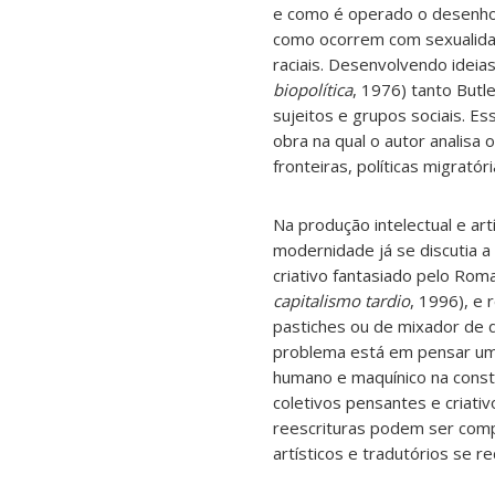
e como é operado o desenho 
como ocorrem com sexualidad
raciais. Desenvolvendo ideia
biopolítica
, 1976) tanto Butl
sujeitos e grupos sociais. E
obra na qual o autor analis
fronteiras, políticas migrató
Na produção intelectual e a
modernidade já se discutia a
criativo fantasiado pelo Ro
capitalismo tardio
, 1996), e
pastiches ou de mixador de di
problema está em pensar uma
humano e maquínico na const
coletivos pensantes e criati
reescrituras podem ser comp
artísticos e tradutórios se 