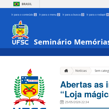
BRASIL
Ir para o conteúdo
1
Ir para o menu
2
Ir para a busca
3
Ir para o rodapé
4
Seminário Memória
Notícias
Sem categ
Abertas as 
“Loja mági
25/05/2026 22:34