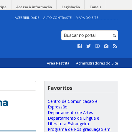
cipe
Acesso à informação
Legislação
Canais
ACESSIBILIDADE
ALTO CONTRASTE
MAPA DO SITE
Área Restrita
Administradores do Site
Favoritos
ma
Centro de Comunicação e
Expressão
Departamento de Artes
Departamento de Língua e
Literatura Estrangeira
Programa de Pós-graduação em