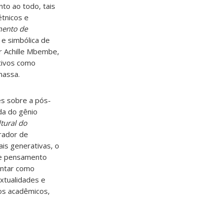
to ao todo, tais
étnicos e
mento de
 e simbólica de
r Achille Mbembe,
tivos como
massa.
es sobre a pós-
da do gênio
tural do
erador de
ais generativas, o
re pensamento
untar como
extualidades e
os acadêmicos,