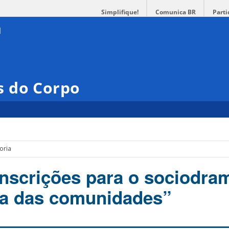
Simplifique!
Comunica BR
Parti
s do Corpo
oria
inscrições para o sociodra
ca das comunidades”