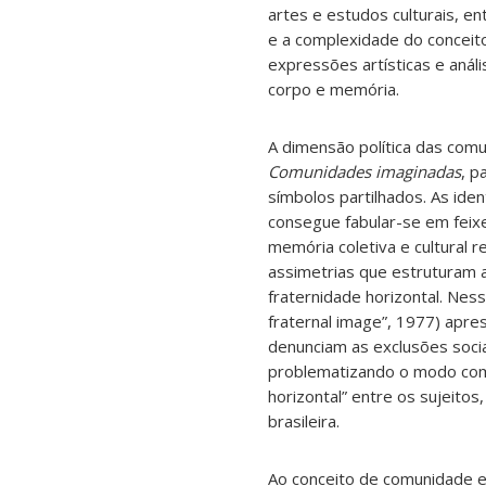
artes e estudos culturais, en
e a complexidade do conceito 
expressões artísticas e anál
corpo e memória.
A dimensão política das com
Comunidades imaginadas
, p
símbolos partilhados. As ide
consegue fabular-se em feix
memória coletiva e cultural 
assimetrias que estruturam a
fraternidade horizontal. Nes
fraternal image”, 1977) ap
denunciam as exclusões socia
problematizando o modo como
horizontal” entre os sujeito
brasileira.
Ao conceito de comunidade es