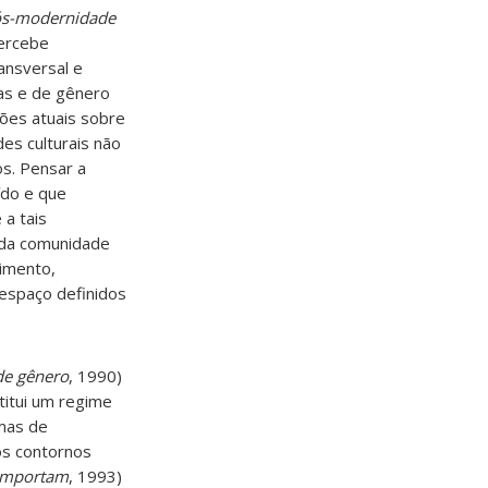
pós-modernidade
percebe
ansversal e
cas e de gênero
ões atuais sobre
es culturais não
s. Pensar a
ído e que
 a tais
a da comunidade
cimento,
espaço definidos
de gênero
, 1990)
titui um regime
rmas de
os contornos
importam
, 1993)