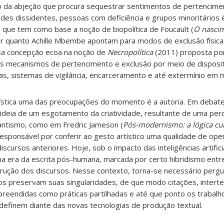
da abjeção que procura sequestrar sentimentos de pertencimen
es dissidentes, pessoas com deficiência e grupos minoritários 
s que tem como base a noção de biopolítica de Foucault (
O nasci
er quanto Achille Mbembe apontam para modos de exclusão física
ssa concepção ecoa na noção de
Necropolítica
(2011) proposta po
a os mecanismos de pertencimento e exclusão por meio de disposi
rias, sistemas de vigilância, encarceramento e até extermínio em 
rtística uma das preocupações do momento é a autoria. Em debat
 ideia de um esgotamento da criatividade, resultante de uma per
mantismo, como em Fredric Jameson (
Pós-modernismo: a lógica cul
 responsável por conferir ao gesto artístico uma qualidade de op
scursos anteriores. Hoje, sob o impacto das inteligências artifici
 era da escrita pós-humana, marcada por certo hibridismo ent
rução dos discursos. Nesse contexto, torna-se necessário perg
vos preservam suas singularidades, de que modo citações, intert
reendidas como práticas partilhadas e até que ponto os trabalh
redefinem diante das novas tecnologias de produção textual.