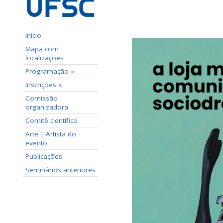
Início
Mapa com
localizações
Programação »
Inscrições »
Comissão
organizadora
Comitê científico
Arte | Artista do
evento
Publicações
Seminários anteriores