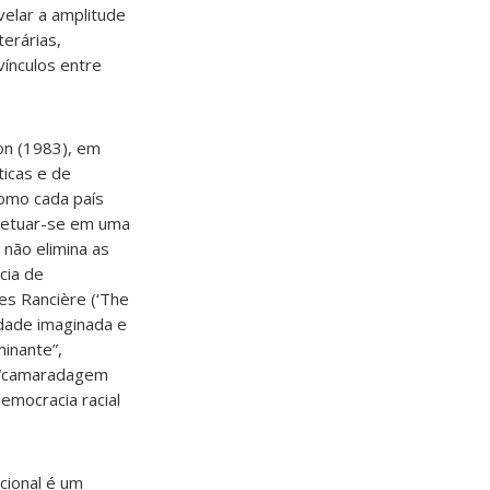
evelar a amplitude
terárias,
vínculos entre
on (1983), em
ticas e de
como cada país
rpetuar-se em uma
 não elimina as
cia de
es Rancière (‘The
dade imaginada e
inante”,
e “camaradagem
emocracia racial
cional é um