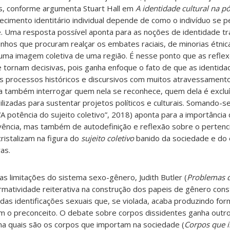
s, conforme argumenta Stuart Hall em
A identidade cultural na 
ecimento identitário individual depende de como o indivíduo se 
. Uma resposta possível aponta para as noções de identidade tr
minhos que procuram realçar os embates raciais, de minorias étni
uma imagem coletiva de uma região. É nesse ponto que as reflex
 tornam decisivas, pois ganha enfoque o fato de que as identidad
as processos históricos e discursivos com muitos atravessamento
ca também interrogar quem nela se reconhece, quem dela é exclu
izadas para sustentar projetos políticos e culturais. Somando-se
(“A potência do sujeito coletivo”, 2018) aponta para a importânci
ivência, mas também de autodefinição e reflexão sobre o perten
istalizam na figura do
sujeito coletivo
banido da sociedade e do 
as.
as limitações do sistema sexo-gênero, Judith Butler (
Problemas 
matividade reiterativa na construção dos papeis de gênero cons
as identificações sexuais que, se violada, acaba produzindo fo
izam o preconceito. O debate sobre corpos dissidentes ganha outr
a quais são os corpos que importam na sociedade (
Corpos que 