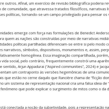
tre outros. Afinal, um exercício de revisão bibliográfica poderia r
de comunidade, que atravessa tratados filosóficos, narrativas li
ises políticas, tornando-se um campo privilegiado para pensar os 
unidades emerge com força nas formulações de Benedict Anders
ara quem as nações são construídas por meio de narrativas midiá
ntidades políticas partilhadas diferenciam-se entre si pelo modo 
es narrativos, símbolos, dispositivos, monumentos e, assim, pe
relativamente homogênea. Essa imaginação compartilhada, porém,
 vida social, pelo contrário, frequentemente constrói uma aparên
se sentido, Arjun Appadurai (“Aspired communities”, 2024) e Jacqu
resentam um contraponto às versões hegemônicas de uma comuni
is que estão no cerne daquilo que Rancière chama de “ficção dom
 um sistema de representação nacional cria uma falsa ideia d
s, fenômeno que pode explicar o surgimento de mitos como o da d
tá conectada a noção da subjetividade, pois a representação na